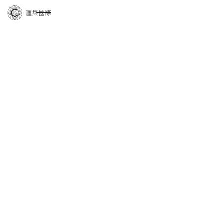
論壇/工作坊
2018 台灣國際當代觀光旅遊高峰論壇
主辦
交通部觀光局
規模
112 人