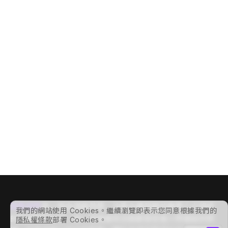
學術會議
#
創新會議
#
國際會議
#
專業會議顧問
#
展覽
#
年度會議
歐台交流論壇系列活動
Pax
400
GOPA Partners in Action for Change and Engagement S.A.
論壇/工作坊
#
會議活動
#
專業會議顧問
#
商業活動
#
年度會議
112 年度外科聯合學術演講會
Pax
6,700
台灣外科醫學會
學術會議
#
會議活動
#
專業會議顧問
#
國際會議
#
年度會議
#
展覽
滙集國際
是一家由滿載熱情、注重永續發展的專業人士組成
我們的網站使用 Cookies。繼續瀏覽即表示您同意根據我們的
的會議顧問公司。每一場會議和活動都是促進人際連結的契
隱私權條款
部署 Cookies。