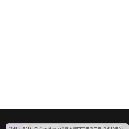
第十六屆台日耳鼻喉頭頸外科醫學研討會
Pax
374
台灣耳鼻喉頭頸外科醫學會、彰化基督教醫院 耳鼻喉暨頭頸部
學術會議
#
會議活動
#
專業會議顧問
#
國際會議
#
晚宴
秀傳亞洲遠距微創手術中心 15 周年慶
Pax
140
秀傳亞洲遠距微創中心
產業會議
#
會議活動
#
專業會議顧問
#
永續實踐
#
國際會議
#
晚宴
第三十四屆國際醫療創新與技術醫學會年會
Pax
240
秀傳亞洲遠距微創中心
學術會議
#
創新會議
#
國際會議
#
專業會議顧問
#
展覽
#
年度會議
滙集國際
是一家由滿載熱情、注重永續發展的專業人士組成
我們的網站使用 Cookies。繼續瀏覽即表示您同意根據我們的